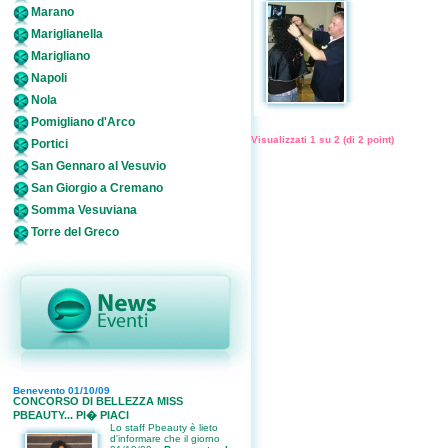
Marano
Mariglianella
Marigliano
Napoli
Nola
Pomigliano d'Arco
Visualizzati
1
su
2
(di
2
point)
Portici
San Gennaro al Vesuvio
San Giorgio a Cremano
Somma Vesuviana
Torre del Greco