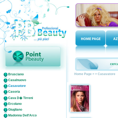
cerca
Home Page
>
>
Casavatore
Brusciano
Casalnuovo
Casavatore
Casoria
Cava D� Tirreni
Ercolano
Giugliano
Madonna Dell'Arco