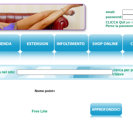
email:
password:
CLICCA QUI
per re
Perso la passwo
cerca per p
 nel sito:
chiave
Nome point+
Free Line