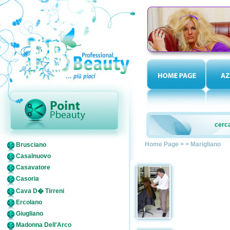
cerca
Home Page
>
>
Marigliano
Brusciano
Casalnuovo
Casavatore
Casoria
Cava D� Tirreni
Ercolano
Giugliano
Madonna Dell'Arco