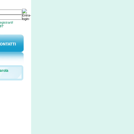
gistrarti!
rd?
arola