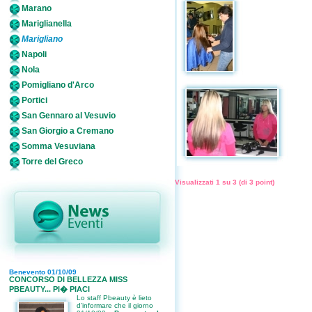
Marano
Mariglianella
Marigliano
Napoli
Nola
Pomigliano d'Arco
Portici
San Gennaro al Vesuvio
San Giorgio a Cremano
Somma Vesuviana
Torre del Greco
Visualizzati
1
su
3
(di
3
point)