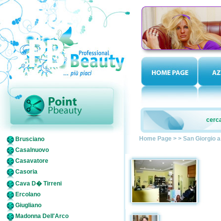
cerca
Home Page
>
>
San Giorgio 
Brusciano
Casalnuovo
Casavatore
Casoria
Cava D� Tirreni
Ercolano
Giugliano
Madonna Dell'Arco