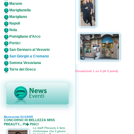
Marano
Mariglianella
Marigliano
Napoli
Nola
Pomigliano d'Arco
Portici
San Gennaro al Vesuvio
San Giorgio a Cremano
Somma Vesuviana
Torre del Greco
Visualizzati
1
su
3
(di
3
point)